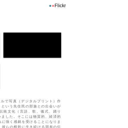
●
●
Flickr​
タイトルで写真（デジタルプリント）作
）」という先住民の部族との出会いが
伝統文化（言語、歌、儀式、踊り
いました。そこ
には物質的、経済的
れに
強く感銘を受けることになりま
、彼らの根幹に生き続ける固有の伝