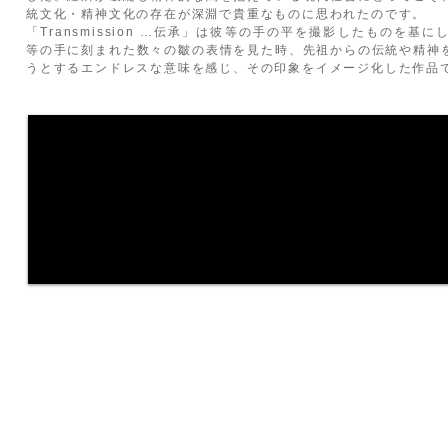
統文化・精神文化の存在が深淵で貴重なものに思われたのです。
「Transmission …伝承」は彼等の手の平を撮影したものを
等の手に刻まれた数々の皺の表情を見た時、先祖からの伝統や精神
うとするエンドレスな意味を感じ、その印象をイメージ化した作品