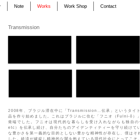
y
Note
Works
Work Shop
Contact
Transmission
2008年、ブラジル滞在中に「Transmission…伝承」という
品を作り始めました。これはブラジルに住む「フニオ（Fulni-ô
発端でした。フニオは現代的な暮らしを受け入れながらも独自の
etc）を伝承し続け、自分たちのアイデンティティーを守り続けて
な豊かさを第一義的な目的としない豊かな精神性が存在し、僕はそ
した。経済が破綻し精神的な闇を抱えている現代社会にとってこそ